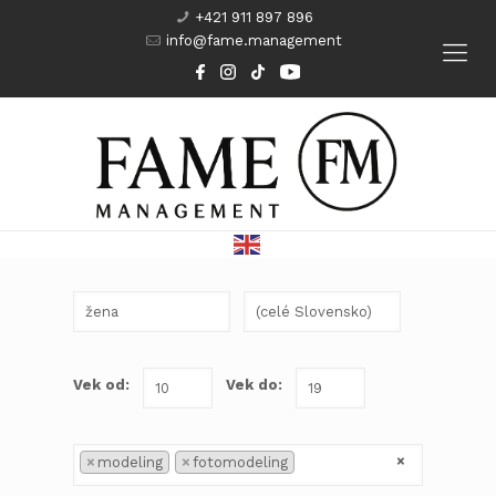
+421 911 897 896
info@fame.management
Modeling
Komparzisti
Herci
Kurzy
Vek od:
Vek do:
×
×
modeling
×
fotomodeling