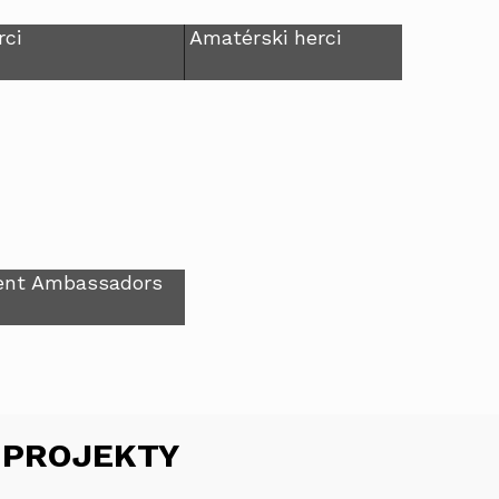
rci
Amatérski herci
ent Ambassadors
 PROJEKTY