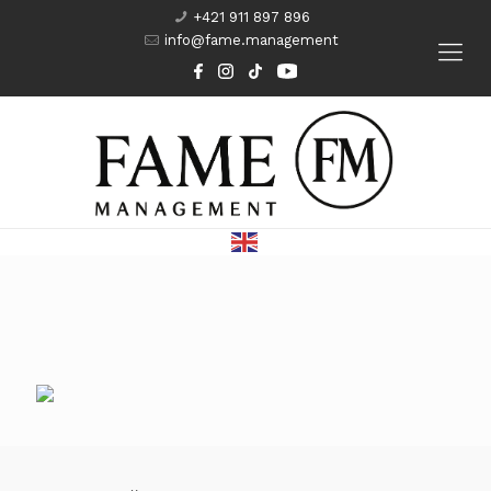
+421 911 897 896
info@fame.management
Modeling
Komparzisti
Herci
Kurzy