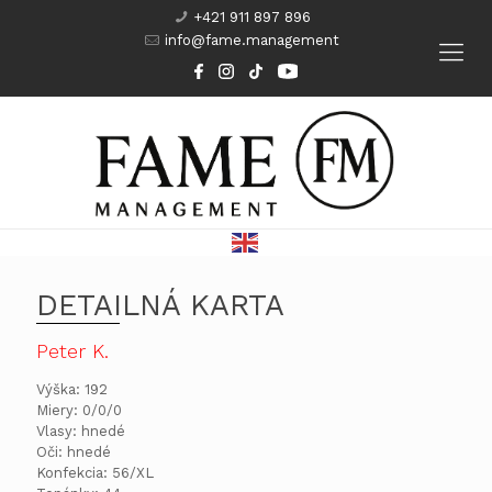
+421 911 897 896
info@fame.management
Modeling
Komparzisti
Herci
Kurzy
DETAILNÁ KARTA
Peter K.
Výška: 192
Miery: 0/0/0
Vlasy: hnedé
Oči: hnedé
Konfekcia: 56/XL