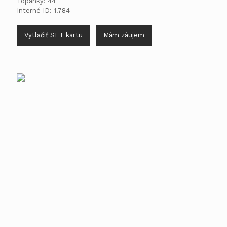
Topánky: 44
Interné ID: 1.784
Vytlačiť SET kartu
Mám záujem