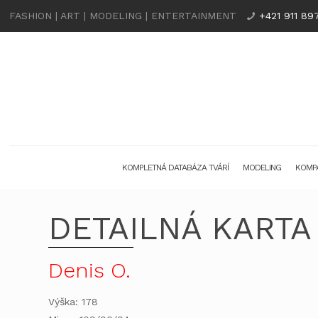
FASHION | ART | MODELING | ENTERTAINMENT
+421 911 89
KOMPLETNÁ DATABÁZA TVÁRÍ
MODELING
KOMPA
DETAILNÁ KARTA
Denis O.
Výška: 178