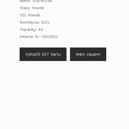
Miery: 109/90/94
Vlasy: hnedé
Oči: hnedé
Konfekcia: 52/L
Topánky: 42
Interné ID: 1.1001522
Vytlačiť SET kartu
Mám záujem