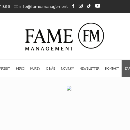
7 896
info@fame.management
RZISTI
HERCI
KURZY
O NÁS
NOVINKY
NEWSLETTER
KONTAKT
ZAR