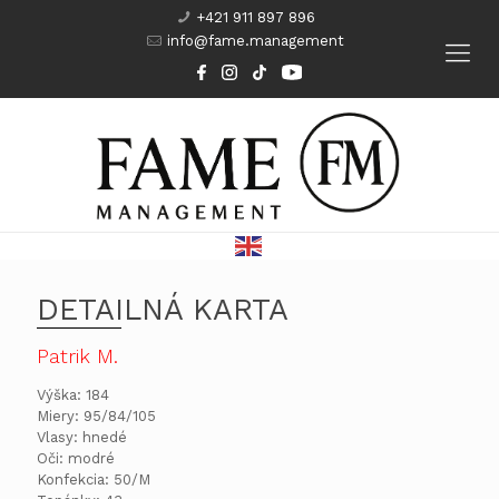
+421 911 897 896
info@fame.management
Modeling
Komparzisti
Herci
Kurzy
DETAILNÁ KARTA
Patrik M.
Výška: 184
Miery: 95/84/105
Vlasy: hnedé
Oči: modré
Konfekcia: 50/M