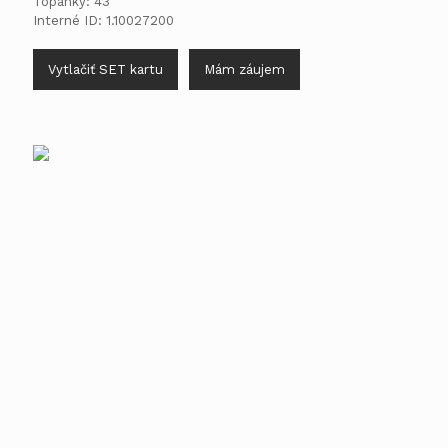
Topánky: 43
Interné ID: 1.10027200
Vytlačiť SET kartu
Mám záujem