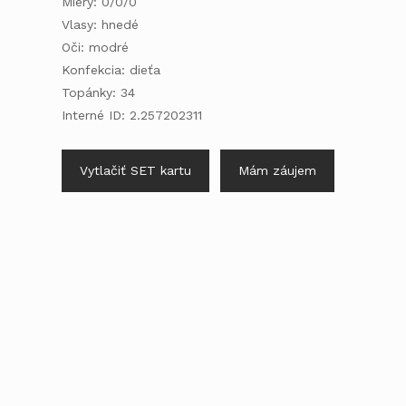
Miery: 0/0/0
Vlasy: hnedé
Oči: modré
Konfekcia: dieťa
Topánky: 34
Interné ID: 2.257202311
Vytlačiť SET kartu
Mám záujem