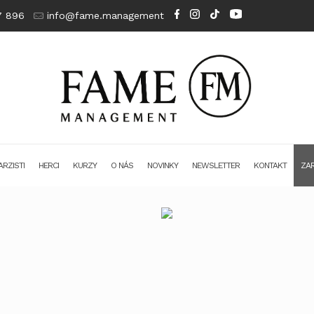
7 896
info@fame.management
RZISTI
HERCI
KURZY
O NÁS
NOVINKY
NEWSLETTER
KONTAKT
ZAR