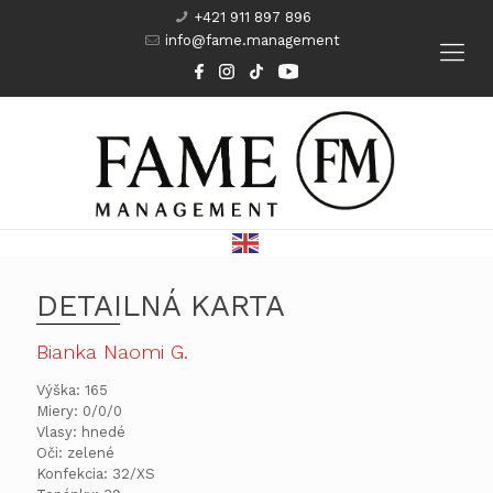
+421 911 897 896
info@fame.management
Modeling
Komparzisti
Herci
Kurzy
DETAILNÁ KARTA
Bianka Naomi G.
Výška: 165
Miery: 0/0/0
Vlasy: hnedé
Oči: zelené
Konfekcia: 32/XS