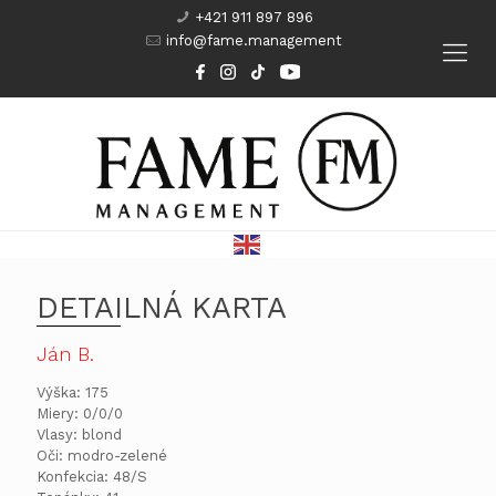
+421 911 897 896
info@fame.management
Modeling
Komparzisti
Herci
Kurzy
DETAILNÁ KARTA
Ján B.
Výška: 175
Miery: 0/0/0
Vlasy: blond
Oči: modro-zelené
Konfekcia: 48/S