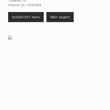
Topánky: 41
Interné ID: 1.2132064
Vytlačiť SET kartu
Mám záujem