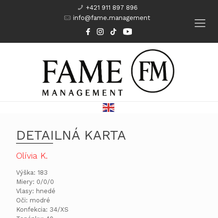
+421 911 897 896
info@fame.management
Modeling
Komparzisti
Herci
Kurzy
DETAILNÁ KARTA
Olívia K.
Výška: 183
Miery: 0/0/0
Vlasy: hnedé
Oči: modré
Konfekcia: 34/XS