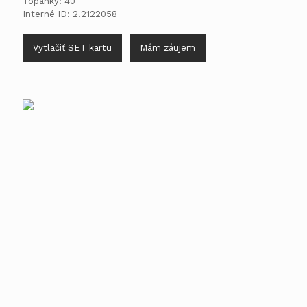
Topánky: 40
Interné ID: 2.2122058
Vytlačiť SET kartu
Mám záujem