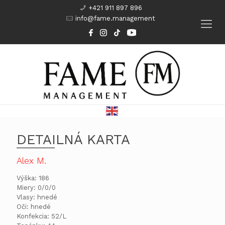
+421 911 897 896
info@fame.management
Modeling
Komparzisti
Herci
Kurzy
DETAILNÁ KARTA
Alex M.
Výška: 186
Miery: 0/0/0
Vlasy: hnedé
Oči: hnedé
Konfekcia: 52/L