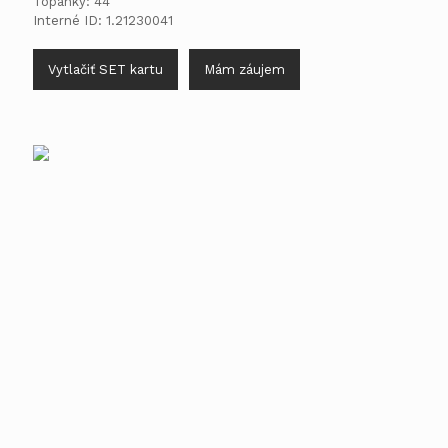
Topánky: 44
Interné ID: 1.21230041
Vytlačiť SET kartu
Mám záujem