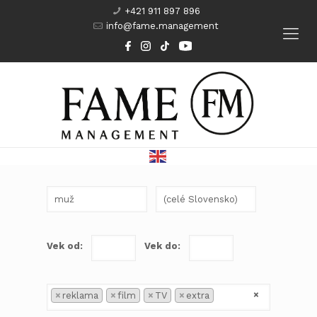
+421 911 897 896
info@fame.management
Modeling
Komparzisti
Herci
Kurzy
Vek od:
Vek do:
×
×
reklama
×
film
×
TV
×
extra