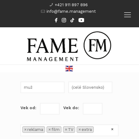
+421 911 897 896
info@fame.management
Modeling
Komparzisti
Herci
Kurzy
Vek od:
Vek do:
×
×
reklama
×
film
×
TV
×
extra