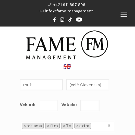
+421 911 897 896
info@fame.management
Modeling
Komparzisti
Herci
Kurzy
Vek od:
Vek do:
×
×
reklama
×
film
×
TV
×
extra