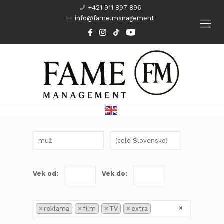
+421 911 897 896
info@fame.management
Modeling
Komparzisti
Herci
Kurzy
Vek od:
Vek do:
×
×
reklama
×
film
×
TV
×
extra