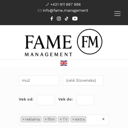
+421 911 897 896
info@fame.management
Modeling
Komparzisti
Herci
Kurzy
Vek od:
Vek do:
×
×
reklama
×
film
×
TV
×
extra